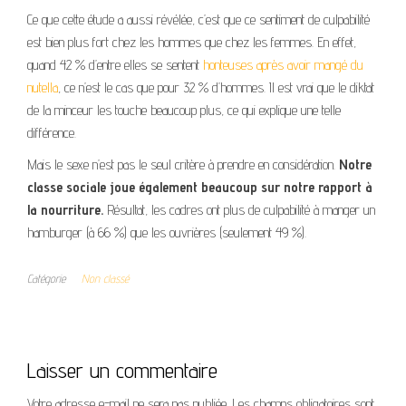
Ce que cette étude a aussi révélée, c’est que ce sentiment de culpabilité
est bien plus fort chez les hommes que chez les femmes. En effet,
quand 42 % d’entre elles se sentent
honteuses après avoir mangé du
nutella
, ce n’est le cas que pour 32 % d’hommes. Il est vrai que le diktat
de la minceur les touche beaucoup plus, ce qui explique une telle
différence.
Mais le sexe n’est pas le seul critère à prendre en considération.
Notre
classe sociale joue également beaucoup sur notre rapport à
la nourriture.
Résultat, les cadres ont plus de culpabilité à manger un
hamburger (à 66 %) que les ouvrières (seulement 49 %).
Catégorie
Non classé
Laisser un commentaire
Votre adresse e-mail ne sera pas publiée.
Les champs obligatoires sont