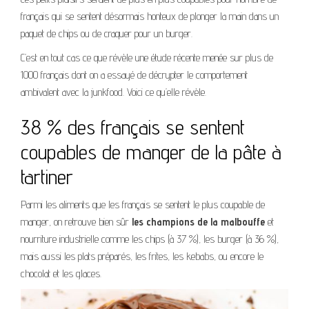
français qui se sentent désormais honteux de plonger la main dans un
paquet de chips ou de craquer pour un burger.
C’est en tout cas ce que révèle une étude récente menée sur plus de
1000 français dont on a essayé de décrypter le comportement
ambivalent avec la junkfood. Voici ce qu’elle révèle.
38 % des français se sentent
coupables de manger de la pâte à
tartiner
Parmi les aliments que les français se sentent le plus coupable de
manger, on retrouve bien sûr
les champions de la malbouffe
et
nourriture industrielle comme les chips (à 37 %), les burger (à 36 %),
mais aussi les plats préparés, les frites, les kebabs, ou encore le
chocolat et les glaces.