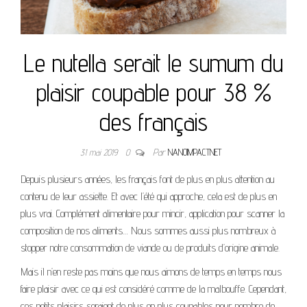
Le nutella serait le sumum du
plaisir coupable pour 38 %
des français
31 mai 2019
0
Par
NANOIMPACTNET
Depuis plusieurs années, les français font de plus en plus attention au
contenu de leur assiette. Et avec l’été qui approche, cela est de plus en
plus vrai. Complément alimentaire pour mincir, application pour scanner la
composition de nos aliments… Nous sommes aussi plus nombreux à
stopper notre consommation de viande ou de produits d’origine animale.
Mais il n’en reste pas moins que nous aimons de temps en temps nous
faire plaisir avec ce qui est considéré comme de la malbouffe. Cependant,
ces petits plaisirs seraient de plus en plus coupables pour nombre de